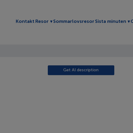
Toggle submenu
To
Kontakt
Resor
Sommarlovsresor
Sista minuten
Get AI description