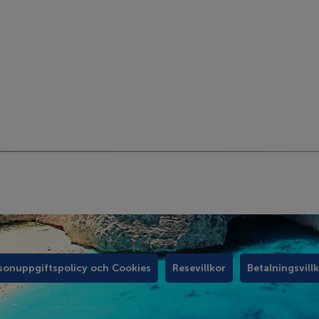
sonuppgiftspolicy och Cookies
Resevillkor
Betalningsvill