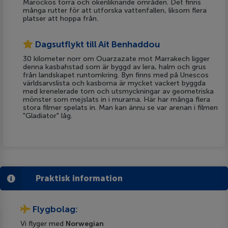
Marockos torra och ökenliknande områden. Det finns
många rutter för att utforska vattenfallen, liksom flera
platser att hoppa från.
Dagsutflykt till Ait Benhaddou
30 kilometer norr om Ouarzazate mot Marrakech ligger
denna kasbahstad som är byggd av lera, halm och grus
från landskapet runtomkring. Byn finns med på Unescos
världsarvslista och kasborna är mycket vackert byggda
med krenelerade torn och utsmyckningar av geometriska
mönster som mejslats in i murarna. Här har många flera
stora filmer spelats in. Man kan ännu se var arenan i filmen
"Gladiator" låg.
Praktisk information
Flygbolag:
Vi flyger med
Norwegian