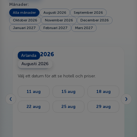
Månader:
Alla månader
Augusti 2026
September 2026
Oktober 2026
November 2026
December 2026
Januari 2027
Februari 2027
Mars 2027
Augusti 2026
Arlanda
Augusti 2026
Från Arlanda
Välj ett datum för att se hotell och priser.
11 aug
15 aug
18 aug
‹
›
22 aug
25 aug
29 aug