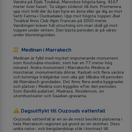
Vandra på Djeb Toubkal, Marockos högsta berg, 4167
meter över havet. Ta vägen söderut till Asni. Promenera
upp mot Imlil där du kan hyra en åsna eller ge dig av mot
Setti Fatma i Ourikadalen. Upp mot högsta toppen Jbel
Toubkal finns Club Alpin Francais på 3000 meter.
Vandringen kräver full utrustning om man skall gå mot
toppen under vintern. Den bästa perioden är på våren
under blomningstiden.
Medinan i Marrakech
Medinan är fylld med mycket imponerande monument
som Koutoubia-moskén, som har en 77 meter hög
minaret. Andra monument i Marrakechs Medina är
murstenar, monumentala dörrar, Kasbah och flera vackra
och lummiga trädgårdar som alla går tillbaka till perioden
då Marrakech grundades. Det finns flera andra byggnader
och platser i Medina som byggdes efter den perioden.
Som Bandiâ-palatset, Madrasa, Residences, en
utomhusteater och Saadian-gravarna.
Dagsutflykt till Ouzouds vattenfall
Ouzouds vattenfall är en av de mest besökta platserna i
hela Marrakech-regionen på grund av sin skönhet. Dess
unika natur- och bergslandskap står i kontrast till