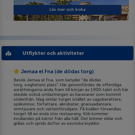
Läs mer och boka
Utflykter och aktiviteter
Jemaa el Fna (de dödas torg)
Besök Jemaa el Fna, som betyder "de dödas
torg, evighetens plats". Här genomfördes de offentliga
avrättningarna ända fram till början av 1900-talet och här
skedde också omlastningen av karavaner som kommit
söderifrån. Idag vimlar torget istället av sagoberättare,
spåkvinnor, författare, akrobater, gnaouadansare,
ormtjusare och vattenförsäljare. På kvällen förvandlas
torget till en enda stor restaurang. Kök kommer
inrullandes på kärror från alla håll. Det brinner eldar och
grillas och sprids dofter av exotiska kryddor.