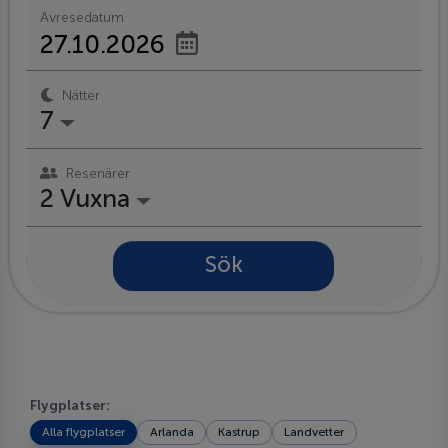
Avresedatum
Nätter
7
Resenärer
2 Vuxna
Sök
Flygplatser:
Alla flygplatser
Arlanda
Kastrup
Landvetter