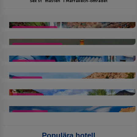
Sex st "måsten" i Marrakech-området
Ouzouds vattenfall
Djemaa el Fna-torget
Marrakech medina
Atlasbergen
Ourika dalen
Ait Benhaddou
Populära hotell