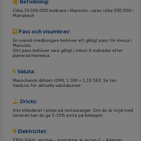
Befolkning:
Cirka 33.500.000 invånare i Marocko, varav cirka 930.000 i
Marrakech
Pass och visumkrav:
En svensk medborgare behöver ett giltigt pass för inresa i
Marocko.
Ditt pass behöver vara giltigt i minst 6 månader efter
planerad hemresa.
Valuta:
Marockansk dirham (DM), 1 DM = 1,10 SEK. Se tex:
Vaxla.nu för aktuella valutakurser.
Dricks:
Inte inkluderat i priser på restauranger. Om du är nöjd med
servicen kan du ge 5-10% extra på beloppet.
Elektricitet:
230V 50Hz, eluttag - kontakter är av typ C - Adapter