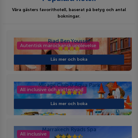
Våra gästers favorithotell, baserat på betyg och antal
bokningar.
Riad Ben Youssef
Autentisk marockansk upplevelse
Läs mer och boka
Mirage Club & Aqua Park
All inclusive och vattenland
Läs mer och boka
Marrakech Ryads Spa
All inclusive