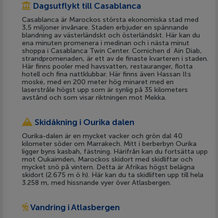
Dagsutflykt till Casablanca
Casablanca är Marockos största ekonomiska stad med
3,5 miljoner invånare. Staden erbjuder en spännande
blandning av västerländskt och österländskt. Här kan du
ena minuten promenera i medinan och i nästa minut
shoppa i Casablanca Twin Center. Cornichen d´Ain Diab,
strandpromenaden, är ett av de finaste kvarteren i staden.
Här finns pooler med havsvatten, restauranger, flotta
hotell och fina nattklubbar. Här finns även Hassan II:s
moské, med en 200 meter hög minaret med en
laserstråle högst upp som är synlig på 35 kilometers
avstånd och som visar riktningen mot Mekka.
Skidåkning i Ourika dalen
Ourika-dalen är en mycket vacker och grön dal 40
kilometer söder om Marrakech. Mitt i berberbyn Ourika
ligger byns kasbah, fästning. Härifrån kan du fortsätta upp
mot Oukaimden, Marockos skidort med skidliftar och
mycket snö på vintern. Detta är Afrikas högst belägna
skidort (2.675 m ö h). Här kan du ta skidliften upp till hela
3.258 m, med hissnande vyer över Atlasbergen.
Vandring i Atlasbergen