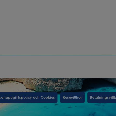
sonuppgiftspolicy och Cookies
Resevillkor
Betalningsvill