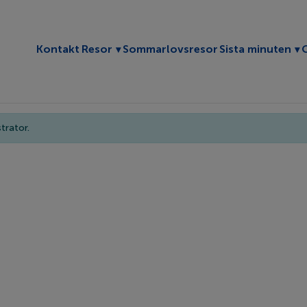
Toggle submenu
To
Kontakt
Resor
Sommarlovsresor
Sista minuten
trator.