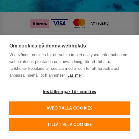
Följ oss på sociala medier
Om cookies på denna webbplats
Vi använder cookies för att samla in och analysera information om
webbplatsens prestanda och användning, för att förbättra
funktioner kopplade till sociala medier och för att förbättra och
anpassa innehåll och annonser.
Läs mer
Inställningar för cookies
AVBÖJ ALLA COOKIES
This site is protected by reCAPTCHA and the Google
Privacy Policy
and
Terms of Service
apply.
TILLÅT ALLA COOKIES
© Detur 2026