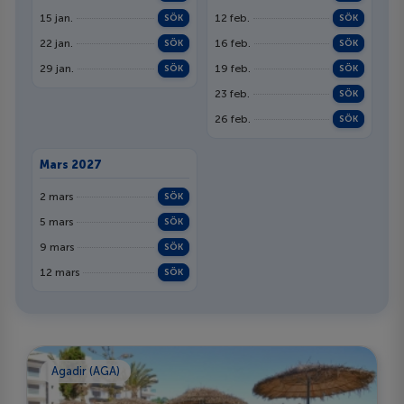
15 jan.
12 feb.
SÖK
SÖK
22 jan.
16 feb.
SÖK
SÖK
29 jan.
19 feb.
SÖK
SÖK
23 feb.
SÖK
26 feb.
SÖK
Mars 2027
2 mars
SÖK
5 mars
SÖK
9 mars
SÖK
12 mars
SÖK
Agadir (AGA)