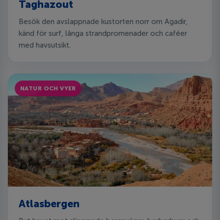
Taghazout
Besök den avslappnade kustorten norr om Agadir,
känd för surf, långa strandpromenader och caféer
med havsutsikt.
NATUR OCH VYER
Atlasbergen