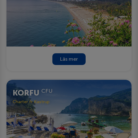
Läs mer
CFU
KORFU
Charter fr Kastrup