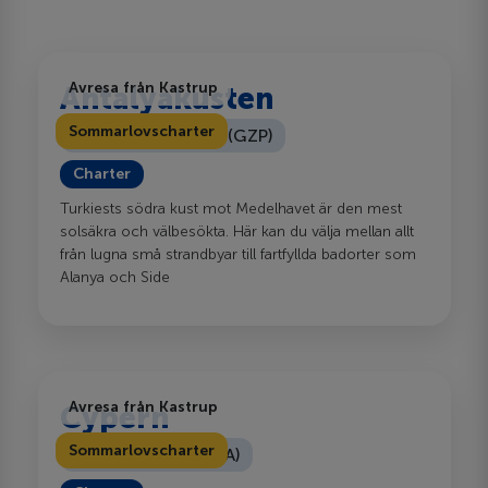
Avresa från Kastrup
Antalyakusten
Sommarlovscharter
Gazipasa flygplats (GZP)
Charter
Turkiests södra kust mot Medelhavet är den mest
solsäkra och välbesökta. Här kan du välja mellan allt
från lugna små strandbyar till fartfyllda badorter som
Alanya och Side
Avresa från Kastrup
Cypern
Sommarlovscharter
Larnacakusten (LCA)