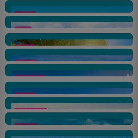
Rhodos
Kreta
Cypern
Albanien
Zadarkusten
Alicante
Gran Canaria
Mallorca