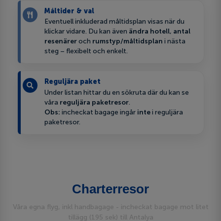
Måltider & val
Eventuell inkluderad måltidsplan visas när du
klickar vidare. Du kan även
ändra hotell
,
antal
resenärer
och
rumstyp/måltidsplan
i nästa
steg – flexibelt och enkelt.
Reguljära paket
Under listan hittar du en sökruta där du kan se
våra
reguljära paketresor
.
Obs:
incheckat bagage ingår
inte
i reguljära
paketresor.
Charterresor
Våra egna flyg, inkl handbagage - incheckat bagage mot litet
tillägg (195 sek) till Antalya