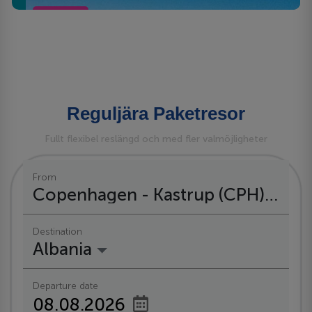
Teneriffa
Reguljära Paketresor
Fullt flexibel reslängd och med fler valmöjligheter
From
Copenhagen - Kastrup (CPH)
Destination
Albania
Departure date