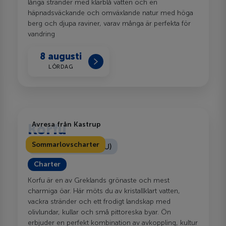
långa stränder med klarblå vatten och en
häpnadsväckande och omväxlande natur med höga
berg och djupa raviner, varav många är perfekta för
vandring
8 augusti
LÖRDAG
Avresa från Kastrup
Korfu
Sommarlovscharter
Korfu flygplats (CFU)
Charter
Korfu är en av Greklands grönaste och mest
charmiga öar. Här möts du av kristallklart vatten,
vackra stränder och ett frodigt landskap med
olivlundar, kullar och små pittoreska byar. Ön
erbjuder en perfekt kombination av avkoppling, kultur