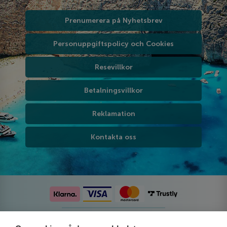
Prenumerera på Nyhetsbrev
Personuppgiftspolicy och Cookies
Resevillkor
Betalningsvillkor
Reklamation
Kontakta oss
Följ oss på sociala medier