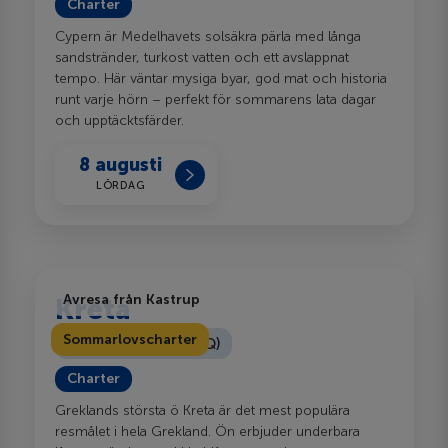
Charter
Cypern är Medelhavets solsäkra pärla med långa
sandstränder, turkost vatten och ett avslappnat
tempo. Här väntar mysiga byar, god mat och historia
runt varje hörn – perfekt för sommarens lata dagar
och upptäcktsfärder.
8 augusti
LÖRDAG
Avresa från Kastrup
Kreta
Sommarlovscharter
Chaniakusten (CHQ)
Charter
Greklands största ö Kreta är det mest populära
resmålet i hela Grekland. Ön erbjuder underbara