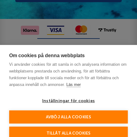
Följ oss på sociala medier
Om cookies på denna webbplats
Vi använder cookies för att samla in och analysera information om
webbplatsens prestanda och användning, för att förbättra
funktioner kopplade till sociala medier och för att förbättra och
anpassa innehåll och annonser.
Läs mer
Inställningar för cookies
Privacy
AVBÖJ ALLA COOKIES
This site is protected by reCAPTCHA and the Google
Policy
Terms of Service
and
apply.
TILLÅT ALLA COOKIES