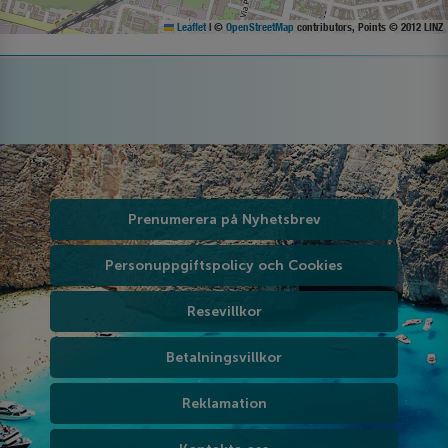
Leaflet
|
©
OpenStreetMap
contributors, Points © 2012 LINZ
Prenumerera på Nyhetsbrev
Personuppgiftspolicy och Cookies
Resevillkor
Betalningsvillkor
Reklamation