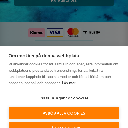
Kontakta oss
Följ oss på sociala medier
Om cookies på denna webbplats
Vi använder cookies för att samla in och analysera information om
webbplatsens prestanda och användning, för att förbättra
funktioner kopplade till sociala medier och för att förbättra och
anpassa innehåll och annonser.
Läs mer
Inställningar för cookies
AVBÖJ ALLA COOKIES
This site is protected by reCAPTCHA and the Google
Privacy Policy
and
Terms of Service
apply.