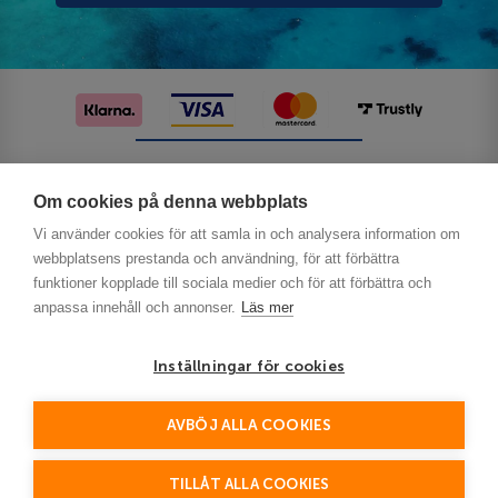
Följ oss på sociala medier
Om cookies på denna webbplats
Vi använder cookies för att samla in och analysera information om
webbplatsens prestanda och användning, för att förbättra
funktioner kopplade till sociala medier och för att förbättra och
anpassa innehåll och annonser.
Läs mer
Inställningar för cookies
Privacy
AVBÖJ ALLA COOKIES
This site is protected by reCAPTCHA and the Google
Policy
Terms of Service
and
apply.
TILLÅT ALLA COOKIES