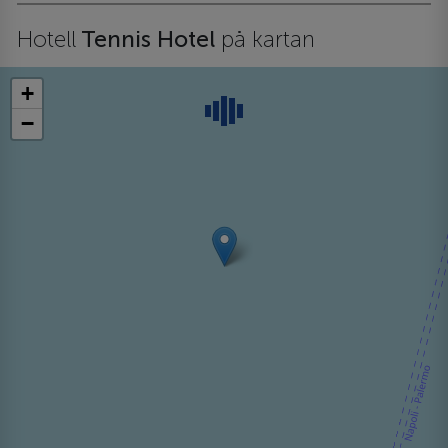
Hotell
Tennis Hotel
på kartan
+
−