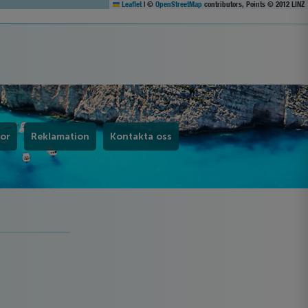
Leaflet
|
©
OpenStreetMap
contributors, Points © 2012 LINZ
kor
Reklamation
Kontakta oss