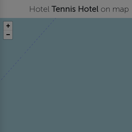
Hotel
Tennis Hotel
on map
+
−