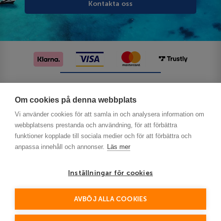
Kontakta oss
Följ oss på sociala medier
Om cookies på denna webbplats
Vi använder cookies för att samla in och analysera information om
webbplatsens prestanda och användning, för att förbättra
funktioner kopplade till sociala medier och för att förbättra och
anpassa innehåll och annonser.
Läs mer
Inställningar för cookies
Privacy
AVBÖJ ALLA COOKIES
This site is protected by reCAPTCHA and the Google
Policy
Terms of Service
and
apply.