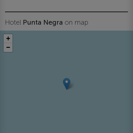
Hotel
Punta Negra
on map
+
−