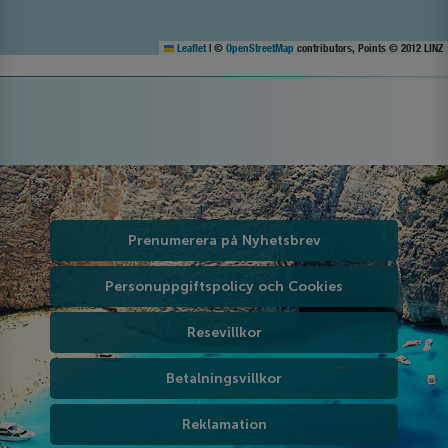
Leaflet
|
©
OpenStreetMap
contributors, Points © 2012 LINZ
Prenumerera på Nyhetsbrev
Personuppgiftspolicy och Cookies
Resevillkor
Betalningsvillkor
Reklamation