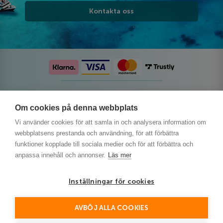
Kontakta oss
Följ oss på sociala medier
Om cookies på denna webbplats
Vi använder cookies för att samla in och analysera information om
webbplatsens prestanda och användning, för att förbättra
funktioner kopplade till sociala medier och för att förbättra och
anpassa innehåll och annonser.
Läs mer
Inställningar för cookies
AVBÖJ ALLA COOKIES
This site is protected by reCAPTCHA and the Google
Privacy Policy
and
Terms of Service
apply.