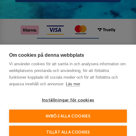
Följ oss på sociala medier
Om cookies på denna webbplats
Vi använder cookies för att samla in och analysera information om
webbplatsens prestanda och användning, för att förbättra
funktioner kopplade till sociala medier och för att förbättra och
anpassa innehåll och annonser.
Läs mer
Inställningar för cookies
Privacy
AVBÖJ ALLA COOKIES
This site is protected by reCAPTCHA and the Google
Policy
Terms of Service
and
apply.
TILLÅT ALLA COOKIES