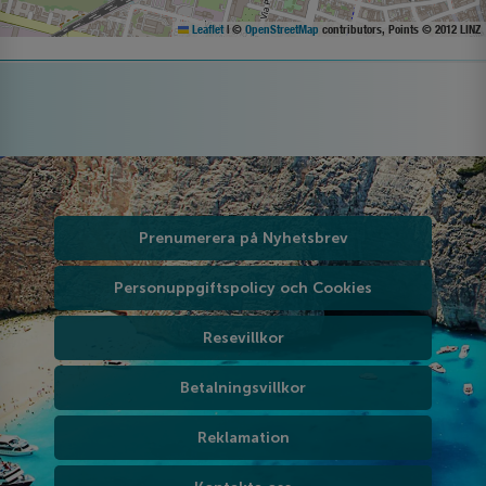
Leaflet
|
©
OpenStreetMap
contributors, Points © 2012 LINZ
Prenumerera på Nyhetsbrev
Personuppgiftspolicy och Cookies
Resevillkor
Betalningsvillkor
Reklamation