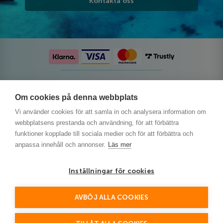
Kontakta oss
Följ oss på sociala medier
Om cookies på denna webbplats
Vi använder cookies för att samla in och analysera information om
webbplatsens prestanda och användning, för att förbättra
funktioner kopplade till sociala medier och för att förbättra och
anpassa innehåll och annonser.
Läs mer
Inställningar för cookies
AVBÖJ ALLA COOKIES
This site is protected by reCAPTCHA and the Google
Privacy Policy
and
Terms of Service
apply.