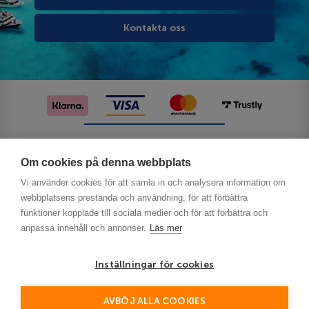
Kontakta oss
Följ oss på sociala medier
Om cookies på denna webbplats
Vi använder cookies för att samla in och analysera information om
webbplatsens prestanda och användning, för att förbättra
funktioner kopplade till sociala medier och för att förbättra och
anpassa innehåll och annonser.
Läs mer
Inställningar för cookies
Privacy
AVBÖJ ALLA COOKIES
This site is protected by reCAPTCHA and the Google