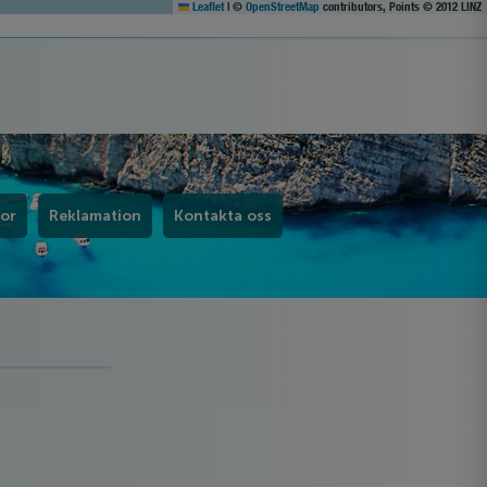
Leaflet
|
©
OpenStreetMap
contributors, Points © 2012 LINZ
kor
Reklamation
Kontakta oss