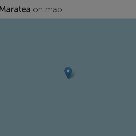
 Maratea
on map