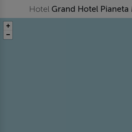
Hotel
Grand Hotel Pianeta
+
−