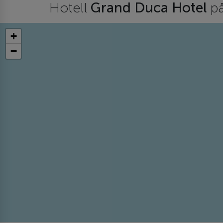
Hotell
Grand Duca Hotel
på
+
−