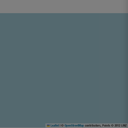
Leaflet
|
©
OpenStreetMap
contributors, Points © 2012 LINZ