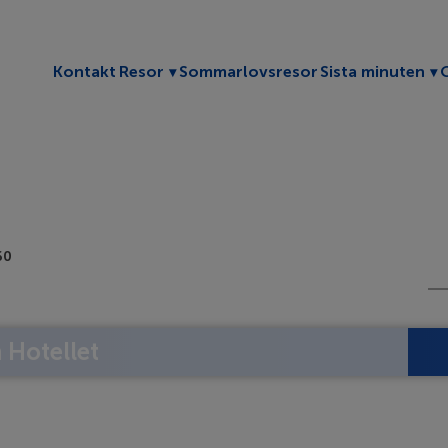
Toggle submenu
To
Kontakt
Resor
Sommarlovsresor
Sista minuten
60
Hotellet