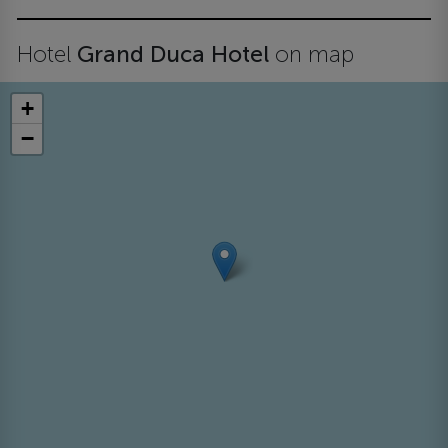
Hotel
Grand Duca Hotel
on map
+
−