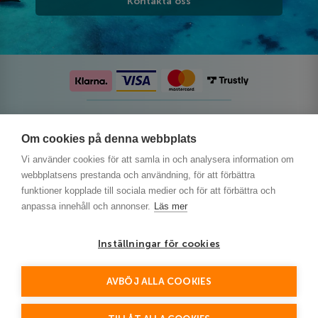
Kontakta oss
Följ oss på sociala medier
Om cookies på denna webbplats
Vi använder cookies för att samla in och analysera information om
webbplatsens prestanda och användning, för att förbättra
funktioner kopplade till sociala medier och för att förbättra och
anpassa innehåll och annonser.
Läs mer
Inställningar för cookies
AVBÖJ ALLA COOKIES
This site is protected by reCAPTCHA and the Google
Privacy Policy
and
Terms of Service
apply.