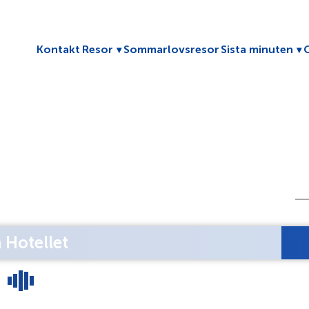
Toggle submenu
To
Kontakt
Resor
Sommarlovsresor
Sista minuten
Hotellet