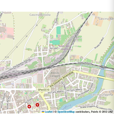
Leaflet
|
©
OpenStreetMap
contributors, Points © 2012 LINZ