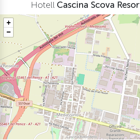
Hotell
Cascina Scova Reso
+
−