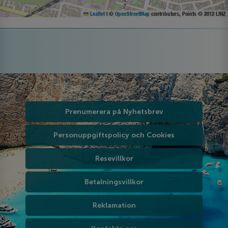
Leaflet
|
©
OpenStreetMap
contributors, Points © 2012 LINZ
Prenumerera på Nyhetsbrev
Personuppgiftspolicy och Cookies
Resevillkor
Betalningsvillkor
Reklamation