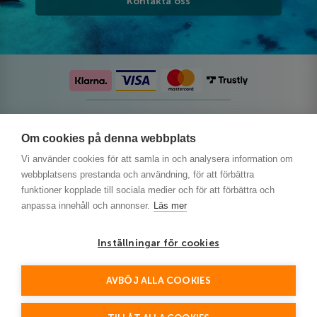
Kontakta oss
Följ oss på sociala medier
Om cookies på denna webbplats
Vi använder cookies för att samla in och analysera information om
webbplatsens prestanda och användning, för att förbättra
funktioner kopplade till sociala medier och för att förbättra och
anpassa innehåll och annonser.
Läs mer
Inställningar för cookies
AVBÖJ ALLA COOKIES
This site is protected by reCAPTCHA and the Google
Privacy Policy
and
Terms of Service
apply.