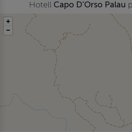
Hotell
Capo D'Orso Palau
p
+
−