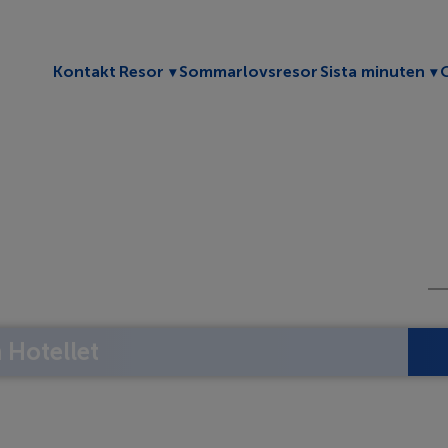
Toggle submenu
To
Kontakt
Resor
Sommarlovsresor
Sista minuten
Hotellet