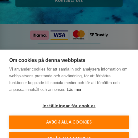
Kontakta oss
Följ oss på sociala medier
Om cookies på denna webbplats
Vi använder cookies för att samla in och analysera information om
webbplatsens prestanda och användning, för att förbättra
funktioner kopplade till sociala medier och för att förbättra och
anpassa innehåll och annonser.
Läs mer
Inställningar för cookies
AVBÖJ ALLA COOKIES
This site is protected by reCAPTCHA and the Google
Privacy Policy
and
Terms of Service
apply.