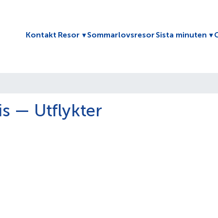
Toggle submenu
To
Kontakt
Resor
Sommarlovsresor
Sista minuten
lis — Utflykter