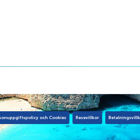
sonuppgiftspolicy och Cookies
Resevillkor
Betalningsvill