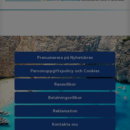
Prenumerera på Nyhetsbrev
Personuppgiftspolicy och Cookies
Resevillkor
Betalningsvillkor
Reklamation
Kontakta oss