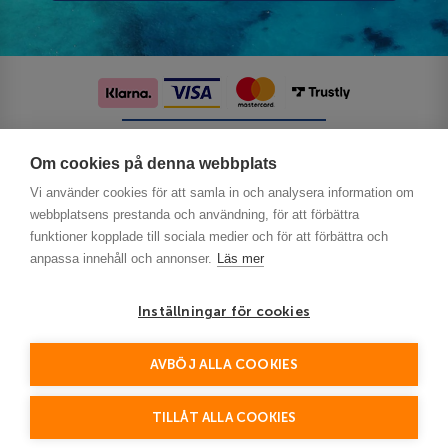
Följ oss på sociala medier
Om cookies på denna webbplats
Vi använder cookies för att samla in och analysera information om
webbplatsens prestanda och användning, för att förbättra
funktioner kopplade till sociala medier och för att förbättra och
anpassa innehåll och annonser.
Läs mer
Inställningar för cookies
AVBÖJ ALLA COOKIES
This site is protected by reCAPTCHA and the Google
Privacy Policy
and
Terms of Service
apply.
TILLÅT ALLA COOKIES
© Detur 2026