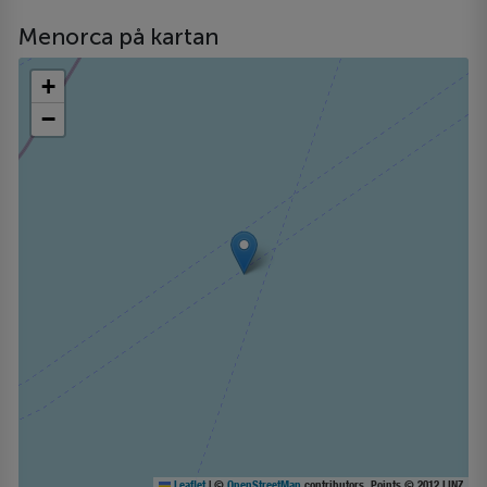
Menorca på kartan
+
−
Leaflet
|
©
OpenStreetMap
contributors, Points © 2012 LINZ