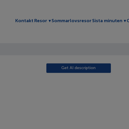
Toggle submenu
To
Kontakt
Resor
Sommarlovsresor
Sista minuten
Get AI description