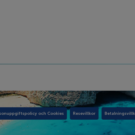
sonuppgiftspolicy och Cookies
Resevillkor
Betalningsvill