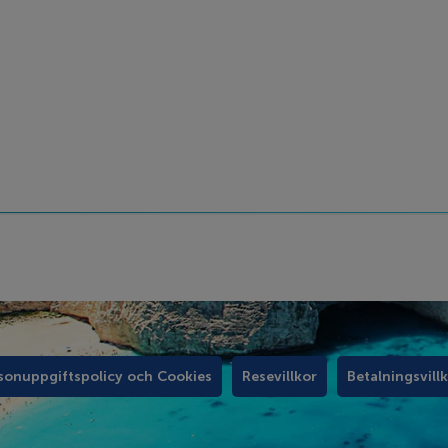
sonuppgiftspolicy och Cookies
Resevillkor
Betalningsvill