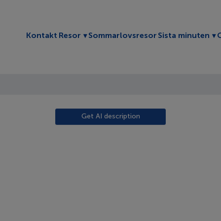
Toggle submenu
To
Kontakt
Resor
Sommarlovsresor
Sista minuten
Get AI description