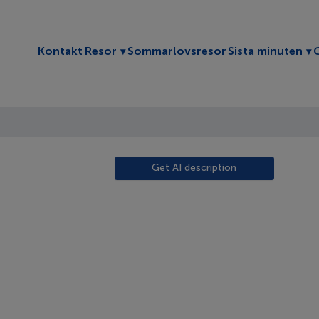
Toggle submenu
To
Kontakt
Resor
Sommarlovsresor
Sista minuten
Get AI description