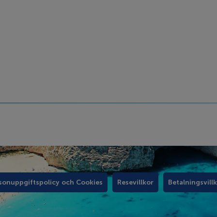
sonuppgiftspolicy och Cookies
Resevillkor
Betalningsvill