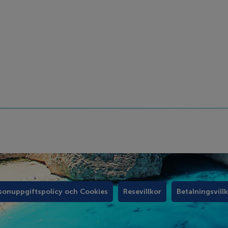
sonuppgiftspolicy och Cookies
Resevillkor
Betalningsvill