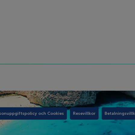
sonuppgiftspolicy och Cookies
Resevillkor
Betalningsvill