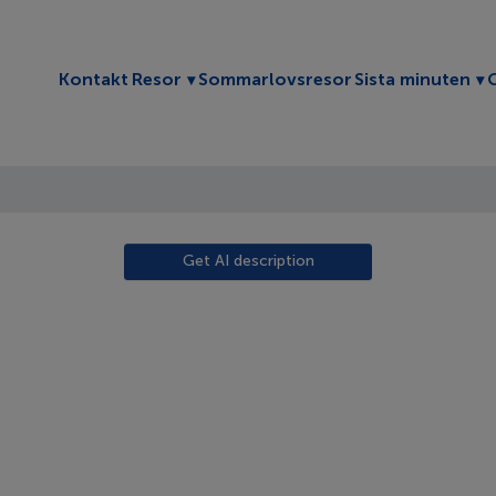
Toggle submenu
To
Kontakt
Resor
Sommarlovsresor
Sista minuten
Get AI description