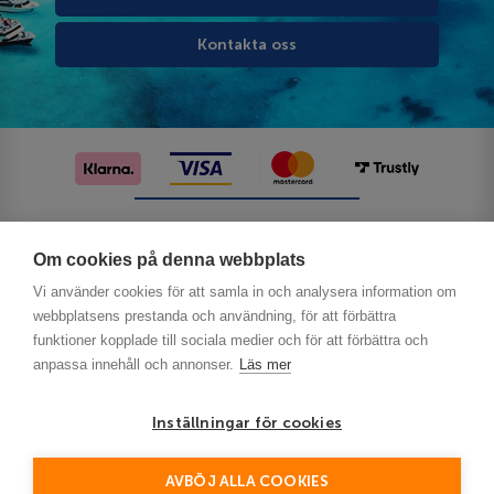
Kontakta oss
Följ oss på sociala medier
Om cookies på denna webbplats
Vi använder cookies för att samla in och analysera information om
webbplatsens prestanda och användning, för att förbättra
funktioner kopplade till sociala medier och för att förbättra och
anpassa innehåll och annonser.
Läs mer
Inställningar för cookies
Privacy
AVBÖJ ALLA COOKIES
This site is protected by reCAPTCHA and the Google