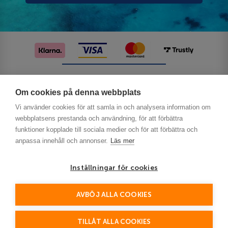
Följ oss på sociala medier
Om cookies på denna webbplats
Vi använder cookies för att samla in och analysera information om
webbplatsens prestanda och användning, för att förbättra
funktioner kopplade till sociala medier och för att förbättra och
anpassa innehåll och annonser.
Läs mer
Inställningar för cookies
Privacy
AVBÖJ ALLA COOKIES
This site is protected by reCAPTCHA and the Google
Policy
Terms of Service
and
apply.
TILLÅT ALLA COOKIES