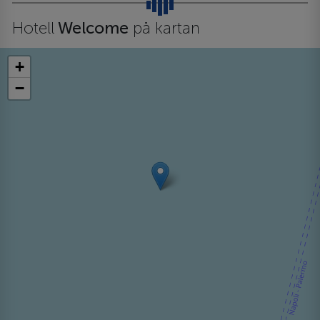
Hotell
Welcome
på kartan
+
−