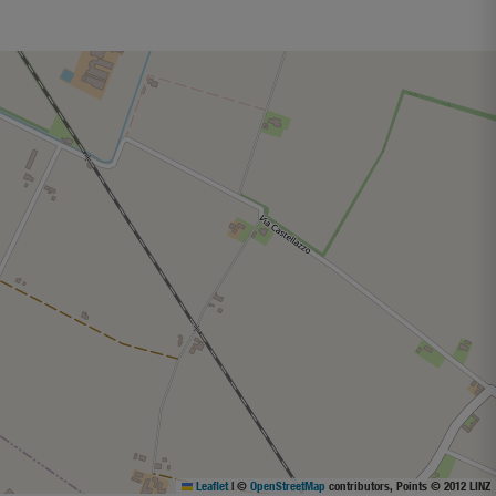
Leaflet
|
©
OpenStreetMap
contributors, Points © 2012 LINZ