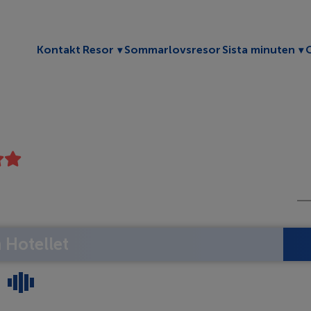
Toggle submenu
To
Kontakt
Resor
Sommarlovsresor
Sista minuten
Hotellet