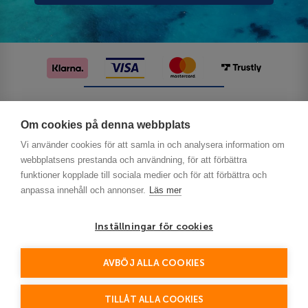
Följ oss på sociala medier
Om cookies på denna webbplats
Vi använder cookies för att samla in och analysera information om
webbplatsens prestanda och användning, för att förbättra
funktioner kopplade till sociala medier och för att förbättra och
anpassa innehåll och annonser.
Läs mer
Inställningar för cookies
Privacy
AVBÖJ ALLA COOKIES
This site is protected by reCAPTCHA and the Google
Policy
Terms of Service
and
apply.
TILLÅT ALLA COOKIES