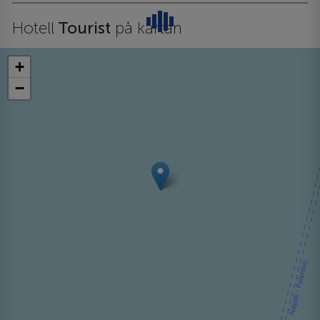
Hotell
Tourist
på kartan
+
−