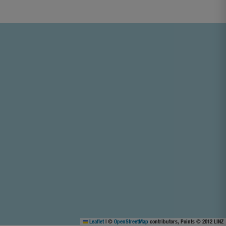
Leaflet
|
©
OpenStreetMap
contributors, Points © 2012 LINZ