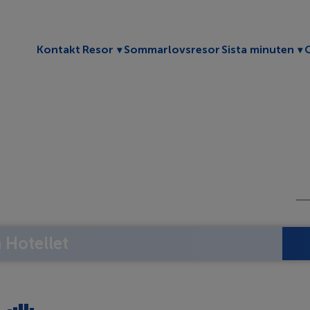
Toggle submenu
To
Kontakt
Resor
Sommarlovsresor
Sista minuten
Hotellet