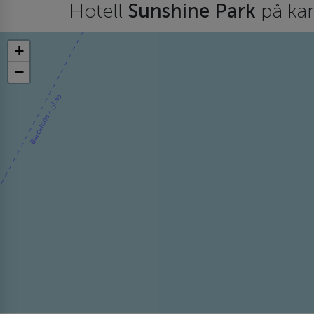
Hotell
Sunshine Park
på ka
+
−