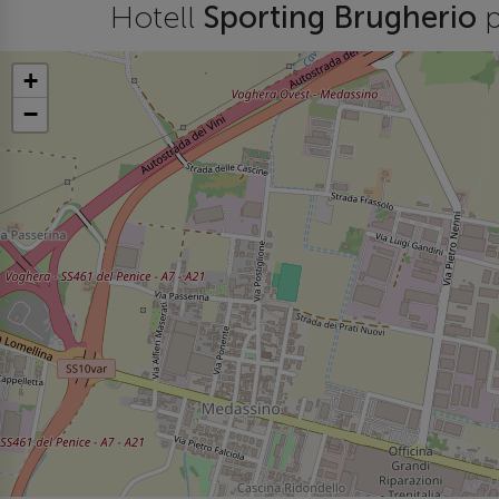
Hotell
Sporting Brugherio
p
+
−