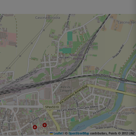
Leaflet
|
©
OpenStreetMap
contributors, Points © 2012 LINZ