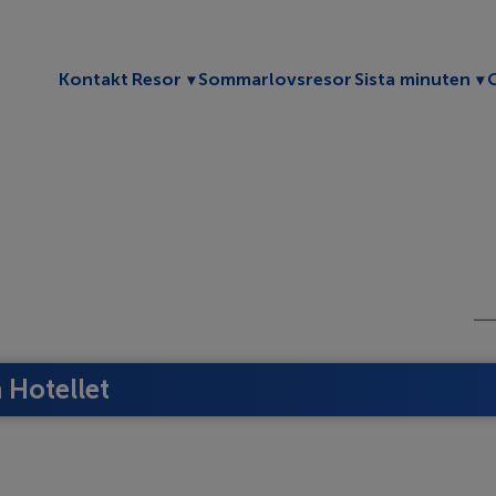
Toggle submenu
To
Kontakt
Resor
Sommarlovsresor
Sista minuten
Hotellet