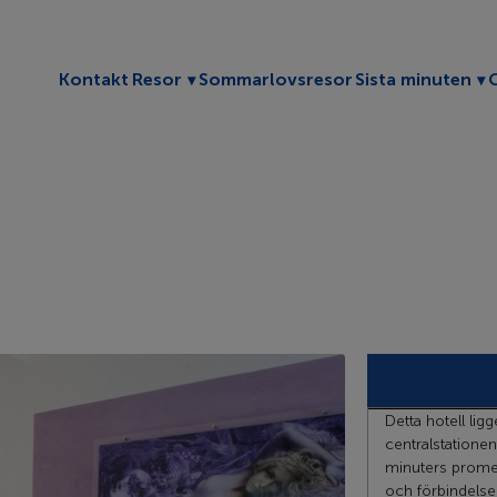
Toggle submenu
To
Kontakt
Resor
Sommarlovsresor
Sista minuten
Detta hotell lig
centralstatione
minuters promena
och förbindelser