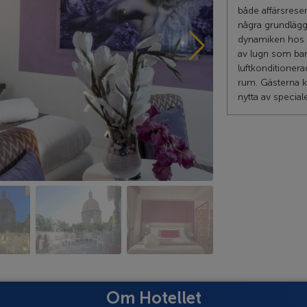
både affärsresen
några grundlägg
dynamiken hos 
av lugn som bar
luftkonditioner
rum. Gästerna ka
nytta av special
Om Hotellet