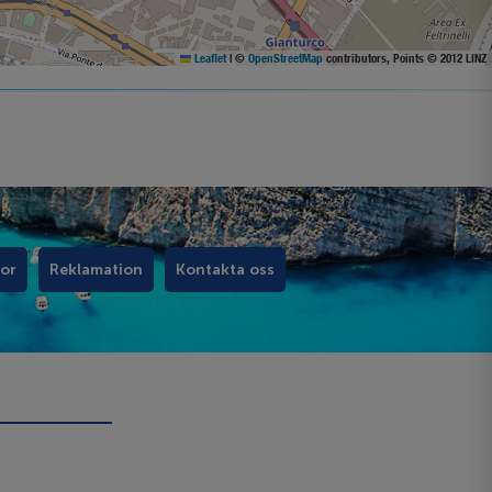
Leaflet
|
©
OpenStreetMap
contributors, Points © 2012 LINZ
kor
Reklamation
Kontakta oss