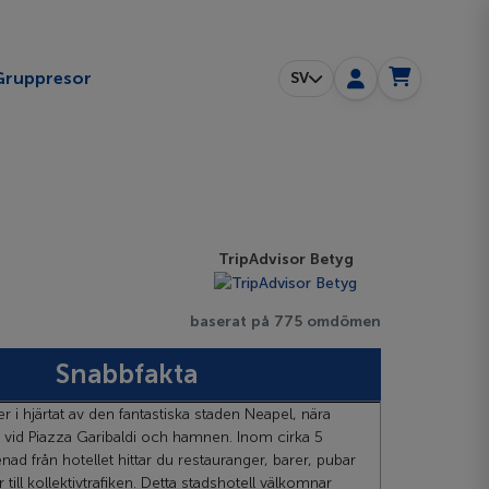
ggle submenu
Gruppresor
SV
TripAdvisor Betyg
baserat på 775 omdömen
Snabbfakta
ger i hjärtat av den fantastiska staden Neapel, nära
n vid Piazza Garibaldi och hamnen. Inom cirka 5
d från hotellet hittar du restauranger, barer, pubar
 till kollektivtrafiken. Detta stadshotell välkomnar