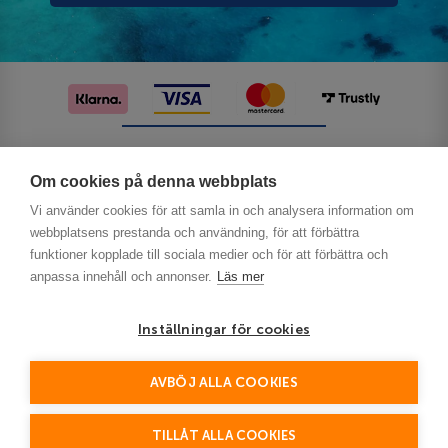
Följ oss på sociala medier
Om cookies på denna webbplats
Vi använder cookies för att samla in och analysera information om
webbplatsens prestanda och användning, för att förbättra
funktioner kopplade till sociala medier och för att förbättra och
anpassa innehåll och annonser.
Läs mer
Inställningar för cookies
Privacy
AVBÖJ ALLA COOKIES
This site is protected by reCAPTCHA and the Google
Policy
Terms of Service
and
apply.
TILLÅT ALLA COOKIES