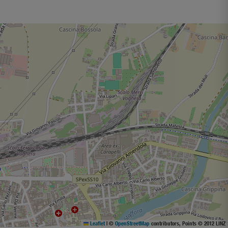
Leaflet
|
©
OpenStreetMap
contributors, Points © 2012 LINZ