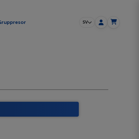
ggle submenu
Gruppresor
SV