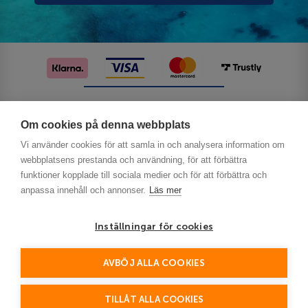
Följ oss på sociala medier
Om cookies på denna webbplats
Vi använder cookies för att samla in och analysera information om
webbplatsens prestanda och användning, för att förbättra
funktioner kopplade till sociala medier och för att förbättra och
anpassa innehåll och annonser.
Läs mer
Inställningar för cookies
Privacy
AVBÖJ ALLA COOKIES
This site is protected by reCAPTCHA and the Google
Policy
Terms of Service
and
apply.
TILLÅT ALLA COOKIES