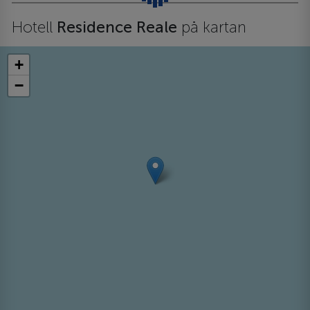
Hotell
Residence Reale
på kartan
+
−