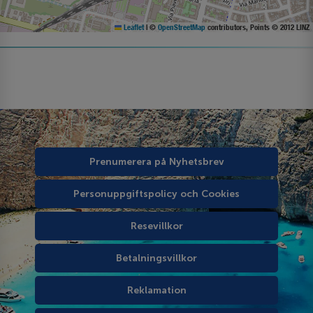
Leaflet
|
©
OpenStreetMap
contributors, Points © 2012 LINZ
Prenumerera på Nyhetsbrev
Personuppgiftspolicy och Cookies
Resevillkor
Betalningsvillkor
Reklamation