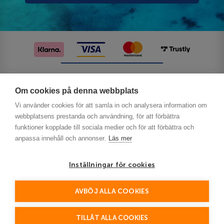
Följ oss på sociala medier
Om cookies på denna webbplats
Vi använder cookies för att samla in och analysera information om
webbplatsens prestanda och användning, för att förbättra
funktioner kopplade till sociala medier och för att förbättra och
anpassa innehåll och annonser.
Läs mer
Inställningar för cookies
Privacy
AVBÖJ ALLA COOKIES
This site is protected by reCAPTCHA and the Google
Policy
Terms of Service
and
apply.
TILLÅT ALLA COOKIES