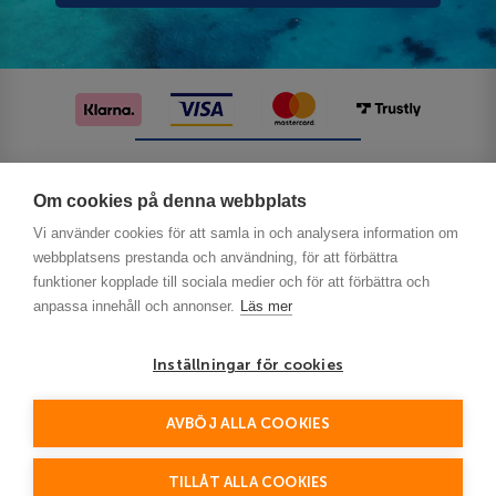
Följ oss på sociala medier
Om cookies på denna webbplats
Vi använder cookies för att samla in och analysera information om
webbplatsens prestanda och användning, för att förbättra
funktioner kopplade till sociala medier och för att förbättra och
anpassa innehåll och annonser.
Läs mer
Inställningar för cookies
Privacy
AVBÖJ ALLA COOKIES
This site is protected by reCAPTCHA and the Google
Policy
Terms of Service
and
apply.
TILLÅT ALLA COOKIES