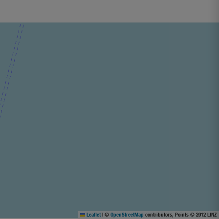
Leaflet
|
©
OpenStreetMap
contributors, Points © 2012 LINZ