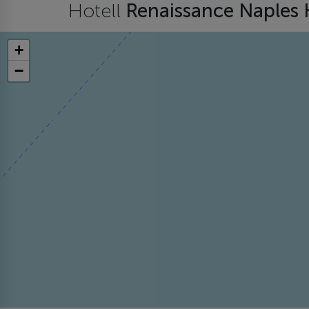
Hotell
Renaissance Naples 
+
−