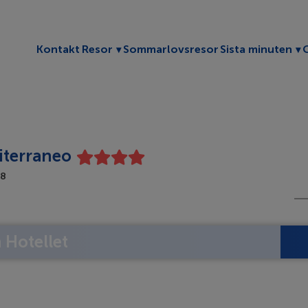
Toggle submenu
To
Kontakt
Resor
Sommarlovsresor
Sista minuten
iterraneo
58
Hotellet