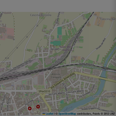
Leaflet
|
©
OpenStreetMap
contributors, Points © 2012 LINZ