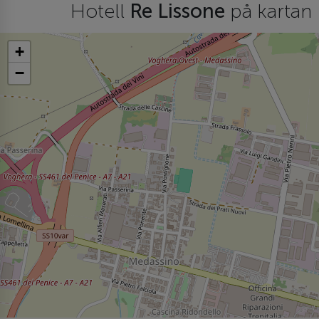
Hotell
Re Lissone
på kartan
+
−