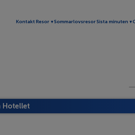
Toggle submenu
To
Kontakt
Resor
Sommarlovsresor
Sista minuten
Hotellet