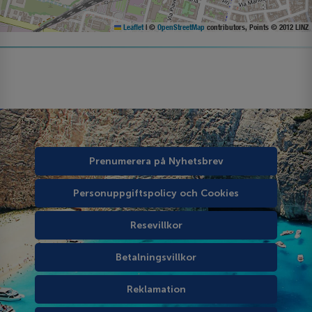
Leaflet
|
©
OpenStreetMap
contributors, Points © 2012 LINZ
Prenumerera på Nyhetsbrev
Personuppgiftspolicy och Cookies
Resevillkor
Betalningsvillkor
Reklamation