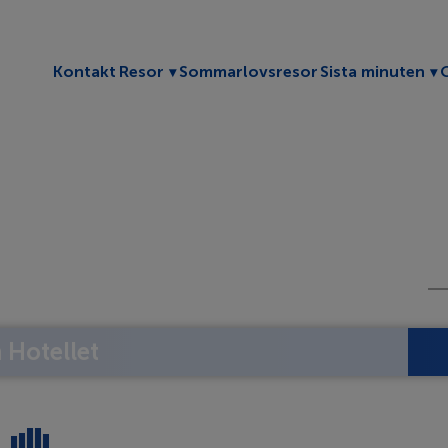
Toggle submenu
To
Kontakt
Resor
Sommarlovsresor
Sista minuten
Hotellet