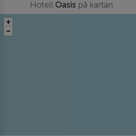
Hotell
Oasis
på kartan
+
−