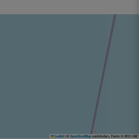
Leaflet
|
©
OpenStreetMap
contributors, Points © 2012 LINZ