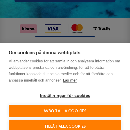
Följ oss på sociala medier
Om cookies på denna webbplats
Vi använder cookies för att samla in och analysera information om
webbplatsens prestanda och användning, för att förbättra
funktioner kopplade till sociala medier och för att förbättra och
anpassa innehåll och annonser.
Läs mer
Inställningar för cookies
Privacy
AVBÖJ ALLA COOKIES
This site is protected by reCAPTCHA and the Google
Policy
Terms of Service
and
apply.
TILLÅT ALLA COOKIES