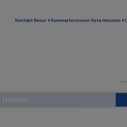
Toggle submenu
To
Kontakt
Resor
Sommarlovsresor
Sista minuten
Hotellet