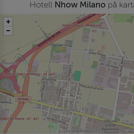
Hotell
Nhow Milano
på kar
+
−