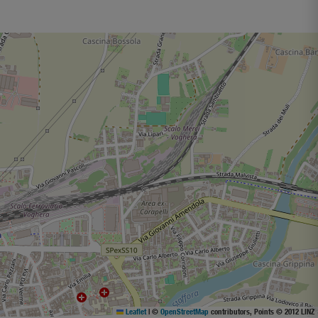
Leaflet
|
©
OpenStreetMap
contributors, Points © 2012 LINZ