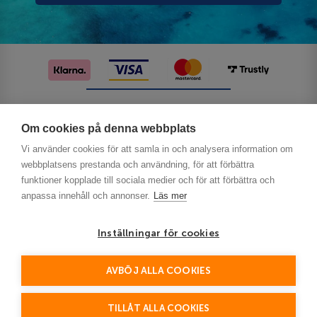
Följ oss på sociala medier
Om cookies på denna webbplats
Vi använder cookies för att samla in och analysera information om
webbplatsens prestanda och användning, för att förbättra
funktioner kopplade till sociala medier och för att förbättra och
anpassa innehåll och annonser.
Läs mer
Inställningar för cookies
Privacy
AVBÖJ ALLA COOKIES
This site is protected by reCAPTCHA and the Google
Policy
Terms of Service
and
apply.
TILLÅT ALLA COOKIES