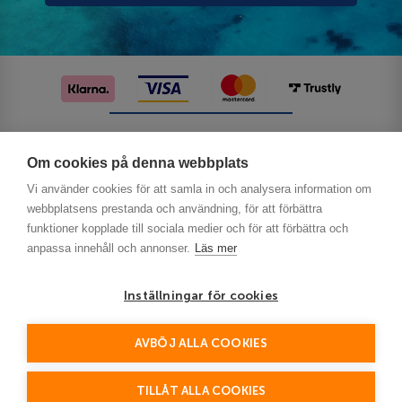
Följ oss på sociala medier
Om cookies på denna webbplats
Vi använder cookies för att samla in och analysera information om
webbplatsens prestanda och användning, för att förbättra
funktioner kopplade till sociala medier och för att förbättra och
anpassa innehåll och annonser.
Läs mer
Inställningar för cookies
Privacy
AVBÖJ ALLA COOKIES
This site is protected by reCAPTCHA and the Google
Policy
Terms of Service
and
apply.
TILLÅT ALLA COOKIES